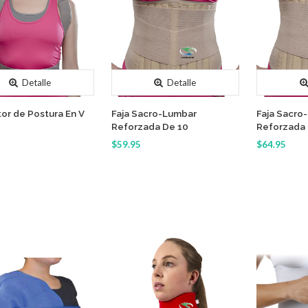
Detalle
Detalle
or de Postura En V
Faja Sacro-Lumbar
Faja Sacro
Reforzada De 10
Reforzada 
$59.95
$64.95