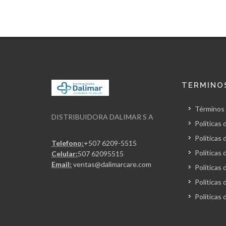
TERMINOS
Términos 
DISTRIBUIDORA DALIMAR S A
Políticas 
Políticas 
Telefono:
+507 6209-5515
Políticas
Celular:
507 62095515
Email:
ventas@dalimarcare.com
Políticas
Políticas
Políticas 