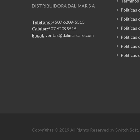
Términos 
DISTRIBUIDORA DALIMAR S A
Políticas 
Políticas 
Telefono:
+507 6209-5515
Políticas
Celular:
507 62095515
Email:
ventas@dalimarcare.com
Políticas
Políticas
Políticas 
Copyrights © 2019 All Rights Reserved by Switch Soft.